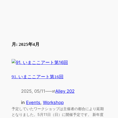
内
容
を
ス
キ
ッ
月:
2025年4月
プ
91. いまここアート第16回
2025, 05/11
–
—
Alley 202
at
in
Events
, 
Workshop
予定していたワークショップは主催者の都合により延期
となりました。5月11日（日）に開催予定です。 新年度