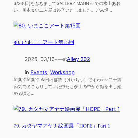
3/23(日)をもちましてGALLERY MAGNETでの水上あお
い・川本まい二人展は終了いたしました。ご来場…
80. いまここアート第15回
2025, 03/16
–
—
Alley 202
at
in
Events
, 
Workshop
🌸🎂🎊🌸🎂🎊 今日は啓蟄（けいちつ）ですね✨✨二十四
節気で冬ごもりしていた虫たちが土の中から顔を出し始
める頃と…
79. カタヤマアヤナ絵画展「HOPE」Part 1