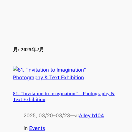
内
容
を
ス
キ
ッ
月:
2025年2月
プ
81. “Invitation to Imagination” Photography &
Text Exhibition
2025, 03/20
–
03/23
—
Alley b104
at
in
Events