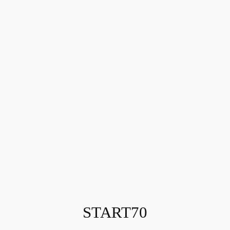
内
容
を
ス
キ
ッ
プ
START70