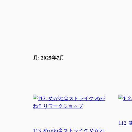
内
容
を
ス
キ
ッ
プ
月:
2025年7月
112
113. めがね舎ストライク めがね