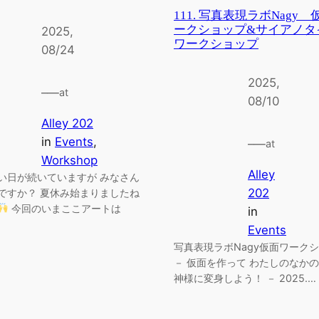
111. 写真表現ラボNagy
ークショップ&サイアノタ
2025,
ワークショップ
08/24
2025,
–
—
at
08/10
Alley 202
in
Events
, 
–
—
at
Workshop
Alley
い日が続いていますが みなさん
202
ですか？ 夏休み始まりましたね
今回のいまここアートは
in
Events
写真表現ラボNagy仮面ワーク
－ 仮面を作って わたしのなか
神様に変身しよう！ － 2025.…