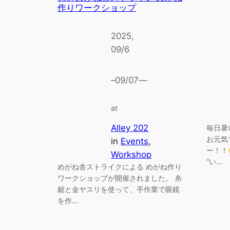
作りワークショップ
2025,
09/6
–
09/07
—
at
Alley 202
毎日暑
お元気
in
Events
, 
ー！！
Workshop
“い…
めがね舎ストライクによる めがね作り
ワークショップが開催されました。 糸
鋸と金ヤスリを使って、手作業で眼鏡
を作…