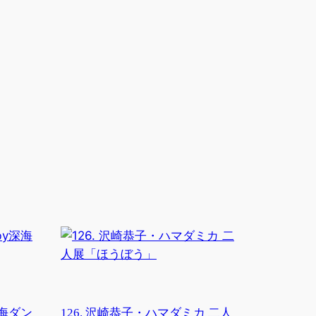
y深海ダン
126. 沢崎恭子・ハマダミカ 二人