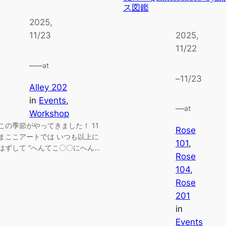
ス図鑑
2025,
11/23
2025,
11/22
–
—
at
–
11/23
Alley 202
in
Events
, 
—
at
Workshop
この季節がやってきました！ 11
Rose
まここアートでは いつも以上に
101
, 
はずして “へんてこ〇〇にへん…
Rose
104
, 
Rose
201
in
Events