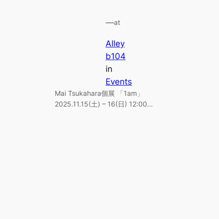
—
at
Alley
b104
in
Events
Mai Tsukahara個展 「1am」
2025.11.15(土) – 16(日) 12:00…