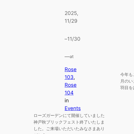
2025,
11/29
–
11/30
—
at
Rose
今年も
103
, 
月のい
Rose
羽目を
104
in
Events
ローズガーデンにて開催していました
神戸秋ブリックフェスト終了いたしま
した。ご来場いただいたみなさまあり