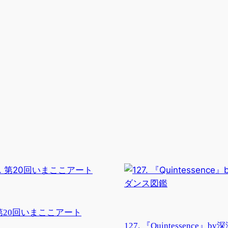
. 第20回いまここアート
127. 『Quintessence』b