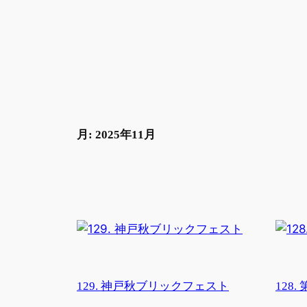
内
容
を
ス
キ
ッ
プ
月:
2025年11月
129. 神戸秋ブリックフェスト
128