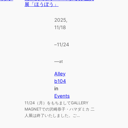
展「ほうぼう」
2025,
11/18
–
11/24
—
at
Alley
b104
in
Events
11/24（月）をもちましてGALLERY
MAGNETでの沢崎恭子・ハマダミカ 二
人展は終了いたしました。ご…