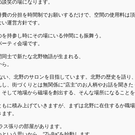
の談笑の場になります。
持費の分担を時間制でお願いするだけで、空間の使用料は頂
ない運営方針です。
のを持参し時にその場にいる仲間にも振舞う。
パーティ会場です。
間同士で新たな北野物語が生まれる、
から。
としない、北野のサロンを目指しています。北野の歴史を語り
んし、街づくりとは無関係に“店主”のお人柄やお話を聞き
。そして地場から磁場を創出する、そんな場所になることを
ともに積み上げていきますが、まずは北野に在住するか職場
きます。
、ガラス張りの部屋があります。
いう思いから、“Zi-Ba”を始動します。