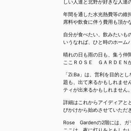
しい人達と北野が好きな人達
年間を通した水光熱費等の維
席料や飲食に伴う費用も頂か
自分が食べたい、飲みたいも
いうなれば、ひと時のホーム
晴れの日も雨の日も、集う仲
ここＲＯＳＥ ＧＡＲＤＥＮ
「Zi:Ba」は、営利を目的
題も、出て来るかもしれませ
ティが出来るかもしれません
詳細はこれからアイディアと
びかけから始めさせていただ
Rose Gardenの2階には
ここは、夜に灯りをともしたいと